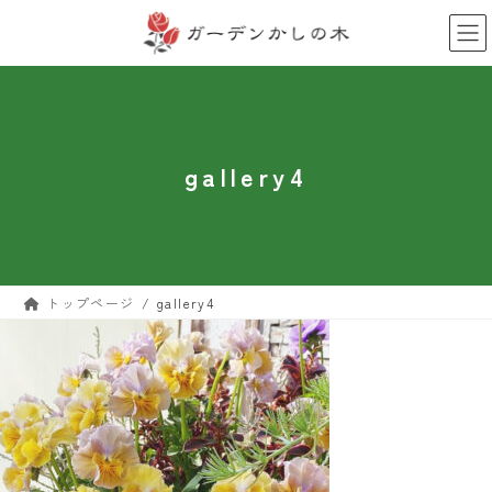
コ
ナ
ン
ビ
テ
ゲ
ン
ー
ツ
シ
へ
ョ
ス
ン
キ
に
gallery4
ッ
移
プ
動
トップページ
gallery4