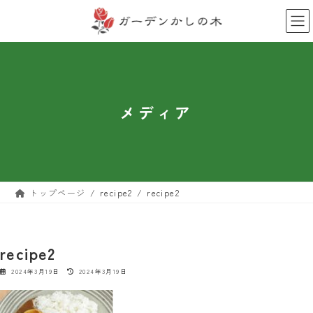
コ
ナ
ン
ビ
テ
ゲ
ン
ー
ツ
シ
へ
ョ
ス
ン
キ
に
メディア
ッ
移
プ
動
トップページ
recipe2
recipe2
recipe2
最
2024年3月19日
2024年3月19日
終
更
新
日